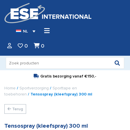
NL
0
0
Zoeken
naar:
Gratis bezorging vanaf
€150,-
Home
/
Sportverzorging
/
Sporttape en
toebehoren
/ Tensospray (kleefspray) 300 ml
Terug
Tensospray (kleefspray) 300 ml