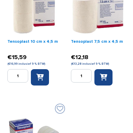
Tensoplast 10 cm x 4,5 m
Tensoplast 7,5 cm x 4,5 m
€
15,59
€
12,18
(
€
16,99
inclusief 9 % BTW)
(
€
13,28
inclusief 9 % BTW)
Tensoplast
Tensoplast
10
7,5
cm
cm
x
x
4,5
4,5
m
m
aantal
aantal