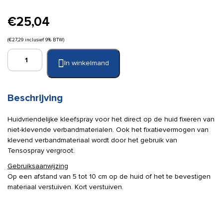
€
25,04
(
€
27,29
inclusief 9% BTW)
Tensospray
In winkelmand
(kleefspray)
300
ml
aantal
Beschrijving
Huidvriendelijke kleefspray voor het direct op de huid fixeren van
niet-klevende verbandmaterialen. Ook het fixatievermogen van
klevend verbandmateriaal wordt door het gebruik van
Tensospray vergroot.
Gebruiksaanwijzing
Op een afstand van 5 tot 10 cm op de huid of het te bevestigen
materiaal verstuiven. Kort verstuiven.