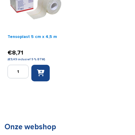
Tensoplast 5 cm x 4,5 m
€
8,71
(
€
9,49
inclusief 9 % BTW)
Tensoplast
5
cm
x
4,5
m
aantal
Onze webshop