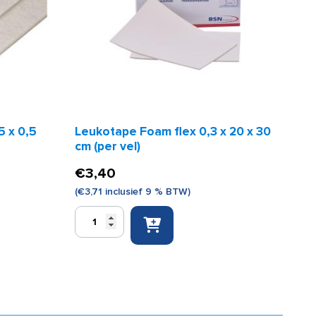
5 x 0,5
Leukotape Foam flex 0,3 x 20 x 30
cm (per vel)
€
3,40
(
€
3,71
inclusief 9 % BTW)
Leukotape
Foam
flex
0,3
x
20
x