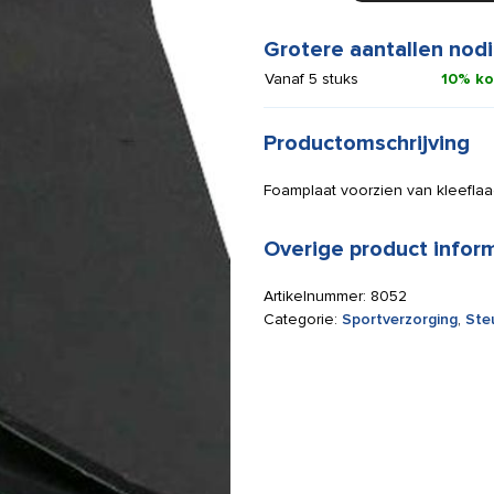
50
x
Grotere aantallen nodi
25
Vanaf 5 stuks
10% ko
x
0,5
cm
Productomschrijving
aantal
Foamplaat voorzien van kleeflaa
Overige product infor
Artikelnummer:
8052
Categorie:
Sportverzorging
,
Steu