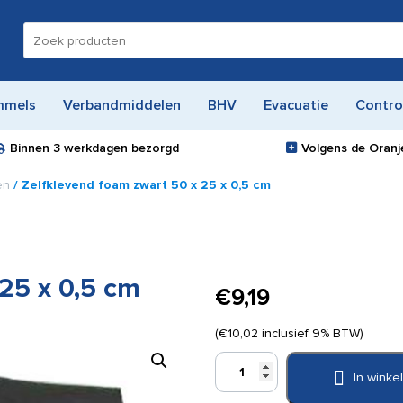
Zoeken
naar:
mmels
Verbandmiddelen
BHV
Evacuatie
Contro
Binnen
3 werkdagen
bezorgd
Volgens de Oranje
en
/ Zelfklevend foam zwart 50 x 25 x 0,5 cm
25 x 0,5 cm
€
9,19
(
€
10,02
inclusief 9% BTW)
Zelfklevend
In wink
foam
zwart