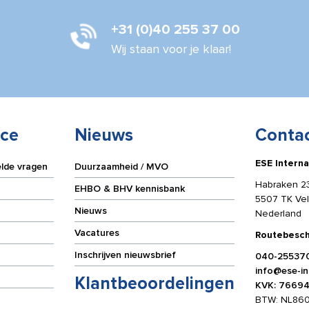
0,5
cm
+31 (0)40 255 37 00
aantal
Wij staan voor je klaar!
ice
Nieuws
Conta
ESE Interna
elde vragen
Duurzaamheid / MVO
Habraken 2
EHBO & BHV kennisbank
5507 TK Ve
Nieuws
Nederland
Vacatures
Routebesch
Inschrijven nieuwsbrief
040-25537
info@ese-int
Klantbeoordelingen
KVK: 7669
BTW: NL86