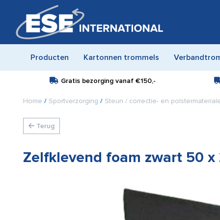
Producten
Kartonnen trommels
Verbandtro
Gratis bezorging vanaf
€150,-
Home
/
Sportverzorging
/
Steun / correctie- en polstermaterial
Terug
Zelfklevend foam zwart 50 x 