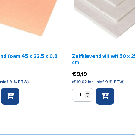
nd foam 45 x 22,5 x 0,8
Zelfklevend vilt wit 50 x 2
cm
€
9,19
usief 9 % BTW)
(
€
10,02
inclusief 9 % BTW)
Zelfklevend
vilt
wit
50
x
25
x