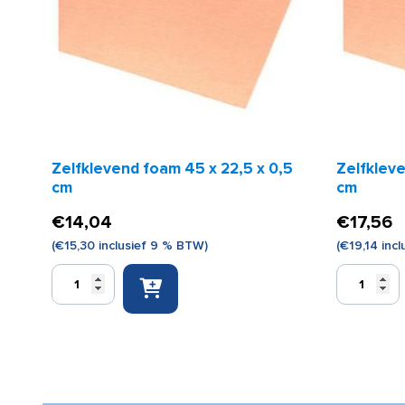
Zelfklevend foam 45 x 22,5 x 0,5
Zelfkleve
cm
cm
€
14,04
€
17,56
(
€
15,30
inclusief 9 % BTW)
(
€
19,14
incl
Zelfklevend
Zelfklevend
foam
foam
45
45
x
x
22,5
22,5
x
x
0,5
0,8