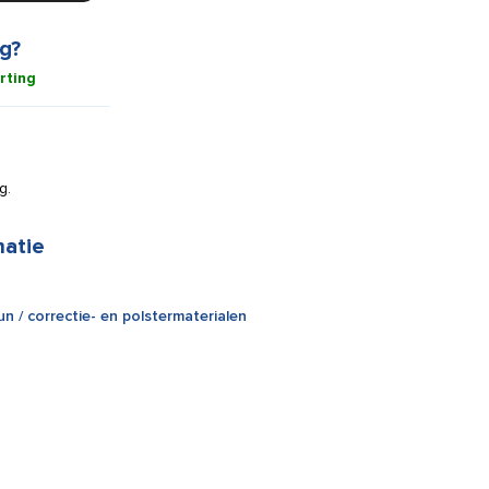
g?
rting
g.
matie
n / correctie- en polstermaterialen