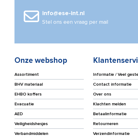
cm
cm
aantal
aantal
info@ese-int.nl
Stel ons een vraag per mail
Onze webshop
Klantenserv
Assortiment
Informatie / Veel gest
BHV materiaal
Contact informatie
EHBO koffers
Over ons
Evacuatie
Klachten melden
AED
Betaalinformatie
Veiligheidshesjes
Retourneren
Verbandmiddelen
Verzendinformatie