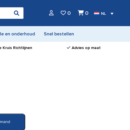
0
0
NL
le en onderhoud
Snel bestellen
 Kruis Richtlijnen
Advies op maat
elmand