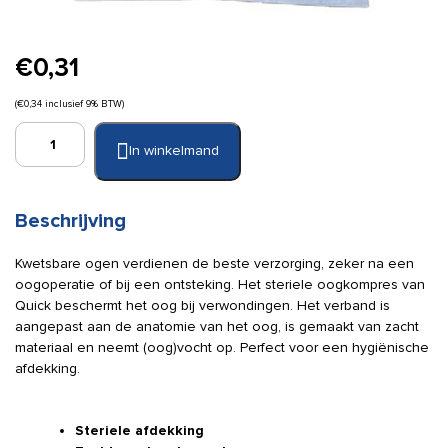
€
0,31
(
€
0,34
inclusief 9% BTW)
Quick
In winkelmand
oogkompres
steriel
55
x
Beschrijving
70
mm
Kwetsbare ogen verdienen de beste verzorging, zeker na een
(per
oogoperatie of bij een ontsteking. Het steriele oogkompres van
stuk)
Quick beschermt het oog bij verwondingen. Het verband is
aantal
aangepast aan de anatomie van het oog, is gemaakt van zacht
materiaal en neemt (oog)vocht op. Perfect voor een hygiënische
afdekking.
Steriele afdekking