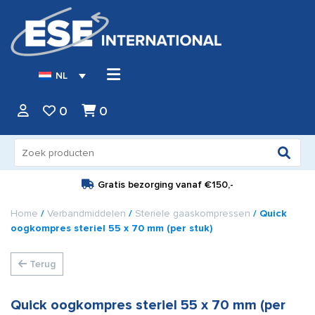
NL
0
0
Zoeken
naar:
Gratis bezorging vanaf
€150,-
Home
/
Verbandmiddelen
/
Steriele gaaskompressen
/ Quick
oogkompres steriel 55 x 70 mm (per stuk)
Terug
Quick oogkompres steriel 55 x 70 mm (per