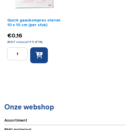
Quick gaaskompres steriel
10 x 10 cm (per stuk)
€
0,16
(
€
0,17
inclusief 9 % BTW)
Quick
gaaskompres
steriel
10
x
10
cm
(per
stuk)
aantal
Onze webshop
Assortiment
BHV materiaal