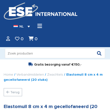
NL
0
0
Zoeken
naar:
Gratis bezorging vanaf
€150,-
Home
/
Verbandmiddelen
/
Zwachtels
/ Elastomull 8 cm x 4 m
gecellofaneerd (20 stuks)
Terug
Elastomull 8 cm x 4 m gecellofaneerd (20