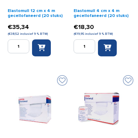
Elastomull 12 cm x 4 m
Elastomull 4 cm x 4 m
gecellofaneerd (20 stuks)
gecellofaneerd (20 stuks)
€
35,34
€
18,30
(
€
38,52
inclusief 9 % BTW)
(
€
19,95
inclusief 9 % BTW)
Elastomull
Elastomull
12
4
cm
cm
x
x
4
4
m
m
gecellofaneerd
gecellofaneerd
(20
(20
stuks)
stuks)
aantal
aantal