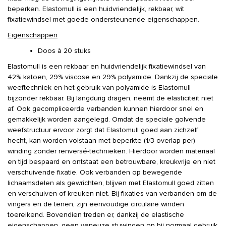
aantal
beperken. Elastomull is een huidvriendelijk, rekbaar, wit
fixatiewindsel met goede ondersteunende eigenschappen.
Eigenschappen
Doos à 20 stuks
Elastomull is een rekbaar en huidvriendelijk fixatiewindsel van
42% katoen, 29% viscose en 29% polyamide. Dankzij de speciale
weeftechniek en het gebruik van polyamide is Elastomull
bijzonder rekbaar. Bij langdurig dragen, neemt de elasticiteit niet
af. Ook gecompliceerde verbanden kunnen hierdoor snel en
gemakkelijk worden aangelegd. Omdat de speciale golvende
weefstructuur ervoor zorgt dat Elastomull goed aan zichzelf
hecht, kan worden volstaan met beperkte (1/3 overlap per)
winding zonder renversé-technieken. Hierdoor worden materiaal
en tijd bespaard en ontstaat een betrouwbare, kreukvrije en niet
verschuivende fixatie. Ook verbanden op bewegende
lichaamsdelen als gewrichten, blijven met Elastomull goed zitten
en verschuiven of kreuken niet. Bij fixaties van verbanden om de
vingers en de tenen, zijn eenvoudige circulaire winden
toereikend. Bovendien treden er, dankzij de elastische
eigenschappen, geen veneuze stuwingen op bij normaal gebruik