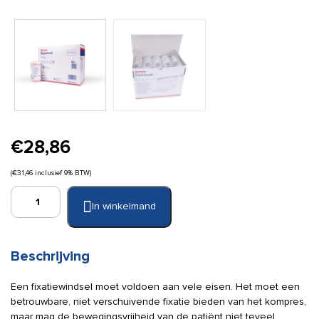
€
28,86
(
€
31,46
inclusief 9% BTW)
Elastomull
In winkelmand
8
cm
x
4
Beschrijving
m
gecellofaneerd
Een fixatiewindsel moet voldoen aan vele eisen. Het moet een
(20
betrouwbare, niet verschuivende fixatie bieden van het kompres,
stuks)
maar mag de bewegingsvrijheid van de patiënt niet teveel