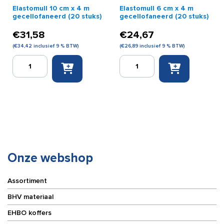
Elastomull 10 cm x 4 m
Elastomull 6 cm x 4 m
gecellofaneerd (20 stuks)
gecellofaneerd (20 stuks)
€
31,58
€
24,67
(
€
34,42
inclusief 9 % BTW)
(
€
26,89
inclusief 9 % BTW)
Elastomull
Elastomull
10
6
cm
cm
x
x
4
4
m
m
gecellofaneerd
gecellofaneerd
(20
(20
stuks)
stuks)
aantal
aantal
Onze webshop
Assortiment
BHV materiaal
EHBO koffers