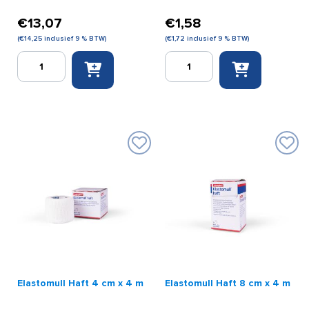
€
13,07
€
1,58
(
€
14,25
inclusief 9 % BTW)
(
€
1,72
inclusief 9 % BTW)
Sam
Co-
Splint
Flex
aantal
5
cm
x
4,5
m
bruin
aantal
Elastomull Haft 4 cm x 4 m
Elastomull Haft 8 cm x 4 m