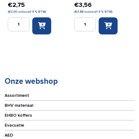
€
2,75
€
3,56
(
€
3,00
inclusief 9 % BTW)
(
€
3,88
inclusief 9 % BTW)
Elastomull
Elastomull
Haft
Haft
4
8
cm
cm
x
x
4
4
m
m
aantal
aantal
Onze webshop
Assortiment
BHV materiaal
EHBO koffers
Evacuatie
AED