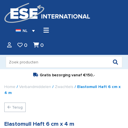
NL
0
0
Zoeken
naar:
Gratis bezorging vanaf
€150,-
Home
/
Verbandmiddelen
/
Zwachtels
/ Elastomull Haft 6 cm x
4 m
Terug
Elastomull Haft 6 cm x 4 m