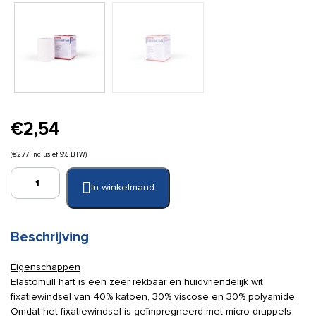
€
2,54
(
€
2,77
inclusief 9% BTW)
Elastomull
In winkelmand
Haft
6
cm
x
Beschrijving
4
m
Eigenschappen
aantal
Elastomull haft is een zeer rekbaar en huidvriendelijk wit
fixatiewindsel van 40% katoen, 30% viscose en 30% polyamide.
Omdat het fixatiewindsel is geïmpregneerd met micro-druppels