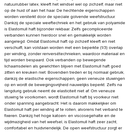
natuurrubber latex, kleeft het windsel wel op zichzelf, maar niet
op de huid of aan het haar. De hechtende eigenschappen
worden versterkt door de speciale golvende weefstructuur.
Dankzij de speciale weeftechniek en het gebruik van polyamide
is Elastomull haft bijzonder rekbaar. Zelfs gecompliceerde
verbanden kunnen hierdoor snel en gemakkelijk worden
aangelegd. Omdat Elastomull haft op zichzelf kleeft en niet
verschuift, kan volstaan worden met een beperkte (1/3) overlap
per winding, zonder renversétechnieken, waardoor materiaal en
tijd worden bespaard. Ook verbanden op bewegende
lichaamsdelen als gewrichten blijven met Elastomull haft goed
zitten en kreuken niet. Bovendien treden er bij normaal gebruik,
dankzij de elastische eigenschappen, geen veneuze stuwingen
op en wordt de bewegingsvrijheid nauwelijks beperkt. Zelfs na
langdurig gebruik neemt de elasticiteit niet af. Om veneuze
stuwing te voorkomen, wordt Elastomull haft bij voorkeur niet
onder spanning aangebracht. Het is daarom makkelijker om
Elastomull haft per winding af te rollen, alvorens het verband te
fixeren. Dankzij het hoge katoen- en viscosegehalte en de
wijdmazigheid van het weefsel, is Elastomull haft zeer zacht,
comfortabel en huidvriendelijk. De open weefstructuur zorgt er