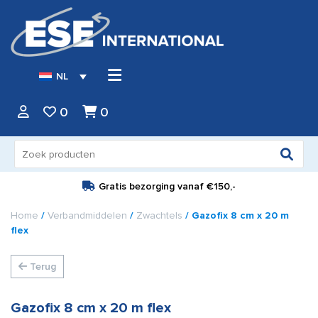
NL
0
0
Zoeken
naar:
Gratis bezorging vanaf
€150,-
Home
/
Verbandmiddelen
/
Zwachtels
/ Gazofix 8 cm x 20 m
flex
Terug
Gazofix 8 cm x 20 m flex