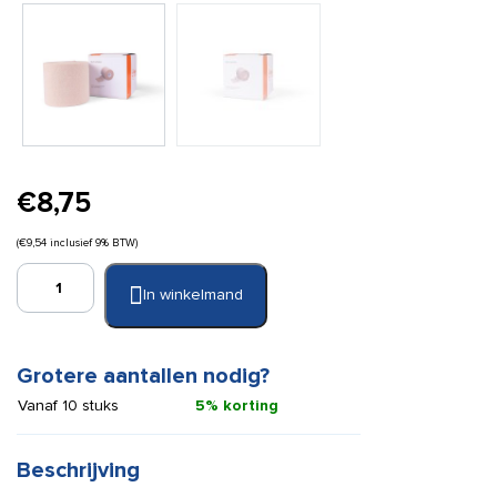
€
8,75
(
€
9,54
inclusief 9% BTW)
Gazofix
In winkelmand
8
cm
x
20
Grotere aantallen nodig?
m
Vanaf 10 stuks
5% korting
flex
aantal
Beschrijving