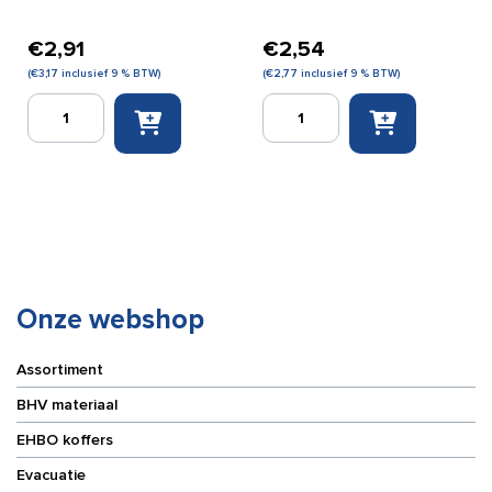
€
2,91
€
2,54
(
€
3,17
inclusief 9 % BTW)
(
€
2,77
inclusief 9 % BTW)
Gazofix
Gazofix
8
6
cm
cm
x
x
4m
4
aantal
m
aantal
Onze webshop
Assortiment
BHV materiaal
EHBO koffers
Evacuatie