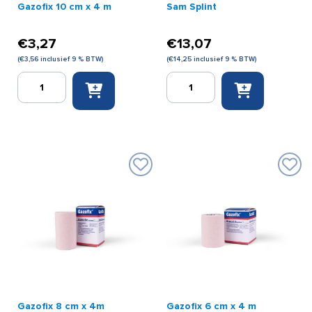
Gazofix 10 cm x 4 m
Sam Splint
€
3,27
€
13,07
(
€
3,56
inclusief 9 % BTW)
(
€
14,25
inclusief 9 % BTW)
Gazofix
Sam
10
Splint
cm
aantal
x
4
m
aantal
Gazofix 8 cm x 4m
Gazofix 6 cm x 4 m