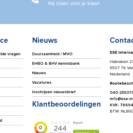
Wij staan voor je klaar!
ice
Nieuws
Conta
ESE Interna
elde vragen
Duurzaamheid / MVO
Habraken 2
EHBO & BHV kennisbank
5507 TK Ve
Nieuws
Nederland
Vacatures
Routebesch
Inschrijven nieuwsbrief
040-25537
info@ese-int
Klantbeoordelingen
KVK: 7669
BTW: NL86
d