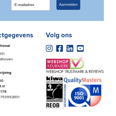
Aanmelden
ctgegevens
Volg ons
tional
331
ldhoven
rijving
00
.nl
4178
0753992B01