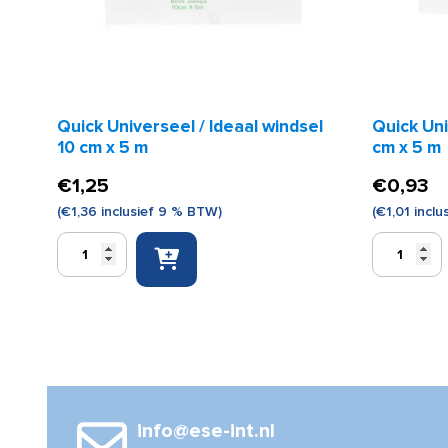
Quick Universeel / Ideaal windsel
Quick Uni
10 cm x 5 m
cm x 5 m
€
1,25
€
0,93
(
€
1,36
inclusief 9 % BTW)
(
€
1,01
inclu
Quick
Quick
Universeel
Universeel
/
/
Ideaal
Ideaal
windsel
windsel
10
8
cm
cm
x
x
5
5
info@ese-int.nl
m
m