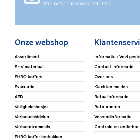
aantal
aantal
Stel ons een vraag per mail
Onze webshop
Klantenserv
Assortiment
Informatie / Veel gest
BHV materiaal
Contact informatie
EHBO koffers
Over ons
Evacuatie
Klachten melden
AED
Betaalinformatie
Veiligheidshesjes
Retourneren
Verbandmiddelen
Verzendinformatie
Verbandtrommels
Controle en onderhou
EHBO koffer bedrukken