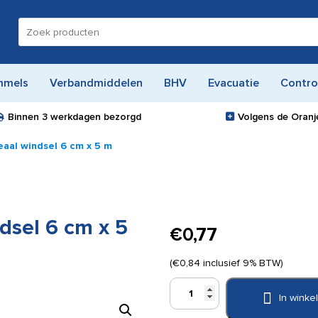
Zoeken
naar:
mmels
Verbandmiddelen
BHV
Evacuatie
Contro
Binnen
3 werkdagen
bezorgd
Volgens de Oranje
eaal windsel 6 cm x 5 m
ndsel 6 cm x 5
€
0,77
(
€
0,84
inclusief 9% BTW)
Quick
In wink
Universeel
/