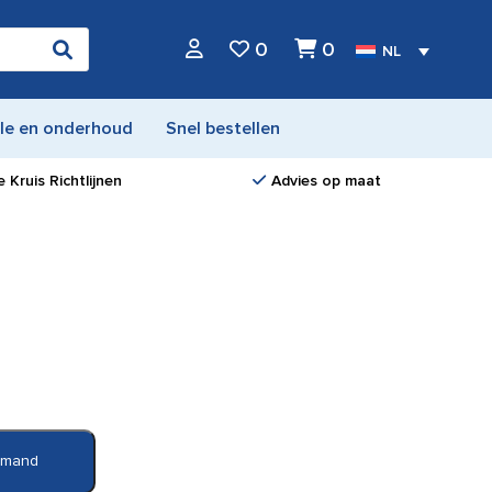
0
0
NL
le en onderhoud
Snel bestellen
 Kruis Richtlijnen
Advies op maat
elmand