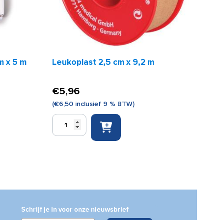
m x 5 m
Leukoplast 2,5 cm x 9,2 m
€
5,96
(
€
6,50
inclusief 9 % BTW)
Leukoplast
2,5
cm
x
9,2
m
aantal
Schrijf je in voor onze nieuwsbrief