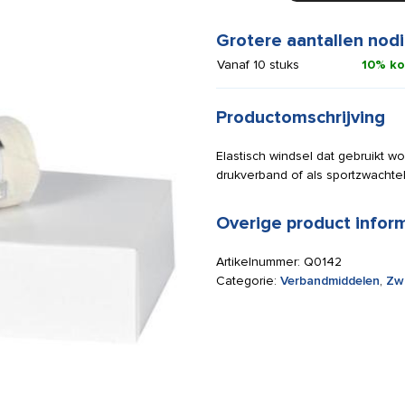
Ideaal
windsel
Grotere aantallen nodi
6
Vanaf 10 stuks
10% ko
cm
x
5
Productomschrijving
m
aantal
Elastisch windsel dat gebruikt wo
drukverband of als sportzwachtel
Overige product infor
Artikelnummer:
Q0142
Categorie:
Verbandmiddelen
,
Zw