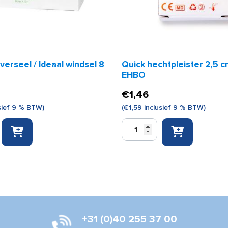
verseel / Ideaal windsel 8
Quick hechtpleister 2,5 c
EHBO
€
1,46
sief 9 % BTW)
(
€
1,59
inclusief 9 % BTW)
Quick
hechtpleister
2,5
cm
x
5
m
EHBO
aantal
+31 (0)40 255 37 00