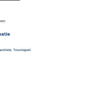
pen.
matie
achtels
,
Tourniquet