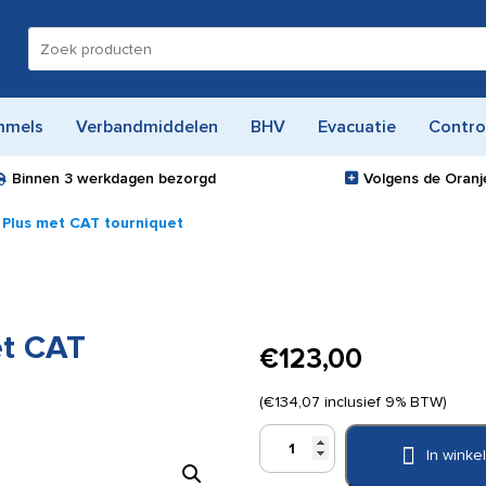
Zoeken
naar:
mmels
Verbandmiddelen
BHV
Evacuatie
Contro
Binnen
3 werkdagen
bezorgd
Volgens de Oranje
 Plus met CAT tourniquet
et CAT
€
123,00
(
€
134,07
inclusief 9% BTW)
Stop
In wink
de
bloeding