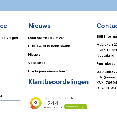
ice
Nieuws
Conta
ESE Interna
elde vragen
Duurzaamheid / MVO
Habraken 2
EHBO & BHV kennisbank
5507 TK Ve
Nieuws
Nederland
Vacatures
Routebesch
Inschrijven nieuwsbrief
040-25537
info@ese-int
Klantbeoordelingen
KVK: 7669
BTW: NL86
d