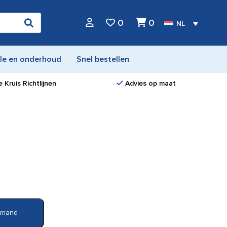
0
0
NL
le en onderhoud
Snel bestellen
 Kruis Richtlijnen
Advies op maat
elmand