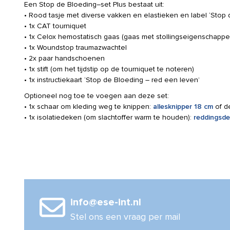
Een Stop de Bloeding–set Plus bestaat uit:
• Rood tasje met diverse vakken en elastieken en label ‘Stop 
• 1x CAT tourniquet
• 1x Celox hemostatisch gaas (gaas met stollingseigenschappe
• 1x Woundstop traumazwachtel
• 2x paar handschoenen
• 1x stift (om het tijdstip op de tourniquet te noteren)
• 1x instructiekaart ‘Stop de Bloeding – red een leven’
Optioneel nog toe te voegen aan deze set:
• 1x schaar om kleding weg te knippen:
allesknipper 18 cm
of 
• 1x isolatiedeken (om slachtoffer warm te houden):
reddingsde
info@ese-int.nl
Stel ons een vraag per mail