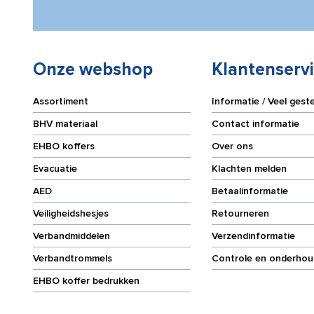
Onze webshop
Klantenserv
Assortiment
Informatie / Veel gest
BHV materiaal
Contact informatie
EHBO koffers
Over ons
Evacuatie
Klachten melden
AED
Betaalinformatie
Veiligheidshesjes
Retourneren
Verbandmiddelen
Verzendinformatie
Verbandtrommels
Controle en onderhou
EHBO koffer bedrukken