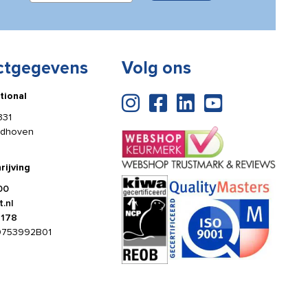
ctgegevens
Volg ons
tional
331
ldhoven
rijving
00
.nl
4178
0753992B01