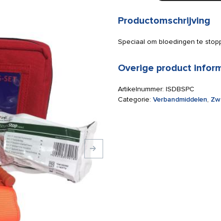
set
Plus
Productomschrijving
met
CAT
Speciaal om bloedingen te stop
tourniquet
aantal
Overige product infor
Artikelnummer:
ISDBSPC
Categorie:
Verbandmiddelen
,
Zw