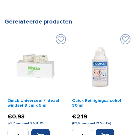
Gerelateerde producten
Quick Universeel / Ideaal
Quick Reinigingsalcohol
windsel 8 cm x 5 m
30 ml
€
0,93
€
2,19
(
€
1,01
inclusief 9 % BTW)
(
€
2,65
inclusief 21 % BTW)
Quick
Quick