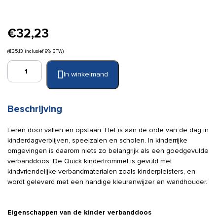
€
32,23
(
€
35,13
inclusief 9% BTW)
Quick
In winkelmand
Kindertrommel
incl.
kleurenwijzer
(gevuld)
Beschrijving
aantal
Leren door vallen en opstaan. Het is aan de orde van de dag in
kinderdagverblijven, speelzalen en scholen. In kinderrijke
omgevingen is daarom niets zo belangrijk als een goedgevulde
verbanddoos. De Quick kindertrommel is gevuld met
kindvriendelijke verbandmaterialen zoals kinderpleisters, en
wordt geleverd met een handige kleurenwijzer en wandhouder.
Eigenschappen van de kinder verbanddoos