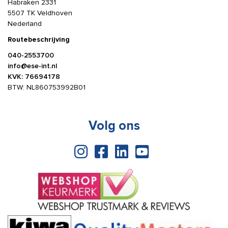
Habraken 2331
5507 TK Veldhoven
Nederland
Routebeschrijving
040-2553700
info@ese-int.nl
KVK: 76694178
BTW: NL860753992B01
Volg ons