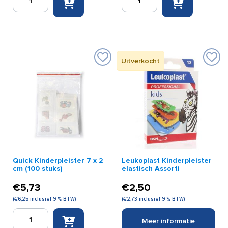
Universeel
Reinigingsalcohol
/
30
Ideaal
ml
windsel
aantal
8
cm
Uitverkocht
x
5
m
aantal
Quick Kinderpleister 7 x 2
Leukoplast Kinderpleister
cm (100 stuks)
elastisch Assorti
€
5,73
€
2,50
(
€
6,25
inclusief 9 % BTW)
(
€
2,73
inclusief 9 % BTW)
Quick
Meer informatie
Kinderpleister