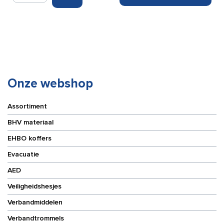
7
x
2
cm
(100
stuks)
aantal
Onze webshop
Assortiment
BHV materiaal
EHBO koffers
Evacuatie
AED
Veiligheidshesjes
Verbandmiddelen
Verbandtrommels