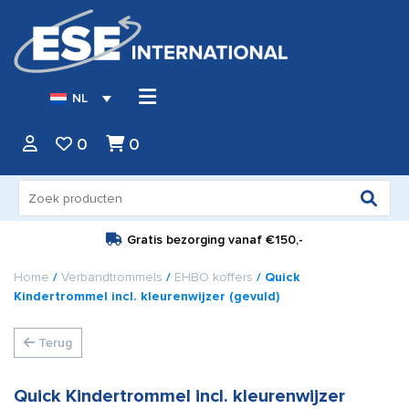
NL
0
0
Zoeken
naar:
Gratis bezorging vanaf
€150,-
Home
/
Verbandtrommels
/
EHBO koffers
/ Quick
Kindertrommel incl. kleurenwijzer (gevuld)
Terug
Quick Kindertrommel incl. kleurenwijzer