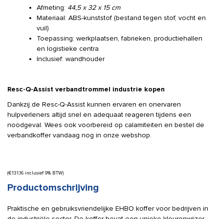
Afmeting:
44,5 x 32 x 15 cm
Materiaal: ABS-kunststof (bestand tegen stof, vocht en
vuil)
Toepassing: werkplaatsen, fabrieken, productiehallen
en logistieke centra
Inclusief: wandhouder
Resc-Q-Assist verbandtrommel industrie kopen
Dankzij de Resc-Q-Assist kunnen ervaren en onervaren
hulpverleners altijd snel en adequaat reageren tijdens een
noodgeval. Wees ook voorbereid op calamiteiten en bestel de
verbandkoffer vandaag nog in onze webshop.
(
€
131,16
inclusief 9% BTW)
Productomschrijving
Praktische en gebruiksvriendelijke EHBO koffer voor bedrijven in
de industriële sector. De koffer bevat een unieke kleurenwijzer.