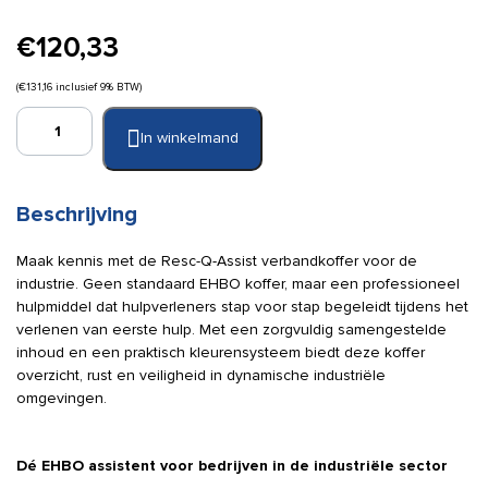
€
120,33
(
€
131,16
inclusief 9% BTW)
Resc-
In winkelmand
Q-
Assist
verbandtrommel
Industrie
Beschrijving
aantal
Maak kennis met de Resc-Q-Assist verbandkoffer voor de
industrie. Geen standaard EHBO koffer, maar een professioneel
hulpmiddel dat hulpverleners stap voor stap begeleidt tijdens het
verlenen van eerste hulp. Met een zorgvuldig samengestelde
inhoud en een praktisch kleurensysteem biedt deze koffer
overzicht, rust en veiligheid in dynamische industriële
omgevingen.
Dé EHBO assistent voor bedrijven in de industriële sector