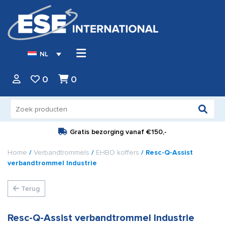
NL
0
0
Zoeken
naar:
Gratis bezorging vanaf
€150,-
Home
/
Verbandtrommels
/
EHBO koffers
/ Resc-Q-Assist
verbandtrommel Industrie
Terug
Resc-Q-Assist verbandtrommel Industrie