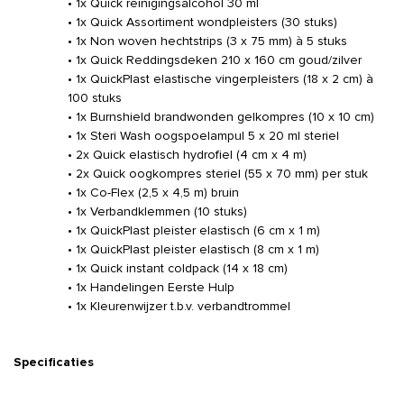
• 1x Quick reinigingsalcohol 30 ml
• 1x Quick Assortiment wondpleisters (30 stuks)
• 1x Non woven hechtstrips (3 x 75 mm) à 5 stuks
• 1x Quick Reddingsdeken 210 x 160 cm goud/zilver
• 1x QuickPlast elastische vingerpleisters (18 x 2 cm) à
100 stuks
• 1x Burnshield brandwonden gelkompres (10 x 10 cm)
• 1x Steri Wash oogspoelampul 5 x 20 ml steriel
• 2x Quick elastisch hydrofiel (4 cm x 4 m)
• 2x Quick oogkompres steriel (55 x 70 mm) per stuk
• 1x Co-Flex (2,5 x 4,5 m) bruin
• 1x Verbandklemmen (10 stuks)
• 1x QuickPlast pleister elastisch (6 cm x 1 m)
• 1x QuickPlast pleister elastisch (8 cm x 1 m)
• 1x Quick instant coldpack (14 x 18 cm)
• 1x Handelingen Eerste Hulp
• 1x Kleurenwijzer t.b.v. verbandtrommel
Specificaties