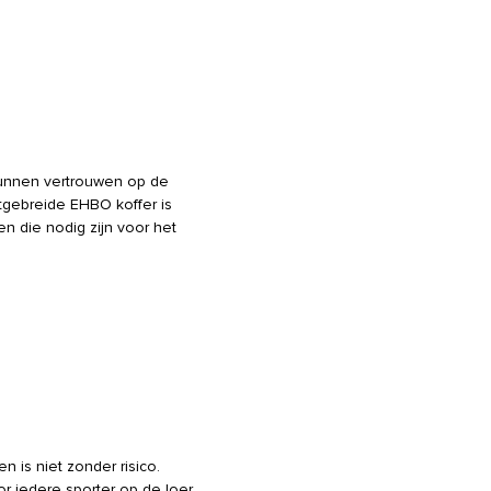
unnen vertrouwen op de
itgebreide EHBO koffer is
n die nodig zijn voor het
en is niet zonder risico.
r iedere sporter op de loer.