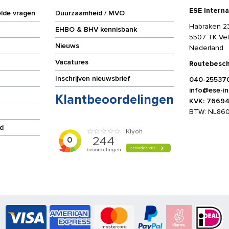
ESE Interna
elde vragen
Duurzaamheid / MVO
Habraken 2
EHBO & BHV kennisbank
5507 TK Ve
Nieuws
Nederland
Vacatures
Routebesch
Inschrijven nieuwsbrief
040-25537
info@ese-int
Klantbeoordelingen
KVK: 7669
BTW: NL86
d