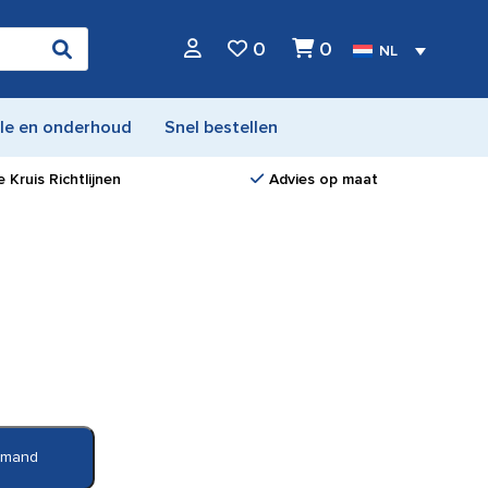
0
0
NL
le en onderhoud
Snel bestellen
 Kruis Richtlijnen
Advies op maat
elmand