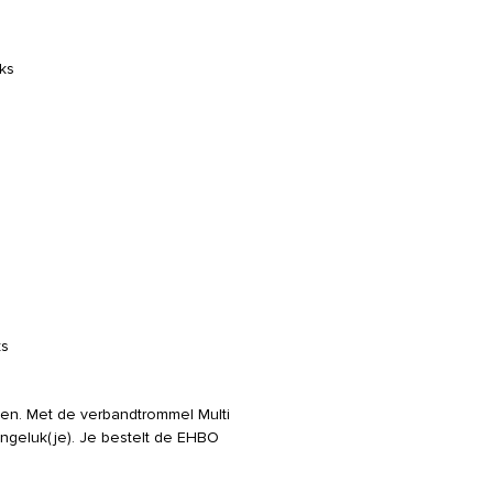
uks
ks
jden. Met de verbandtrommel Multi
tongeluk(je). Je bestelt de EHBO