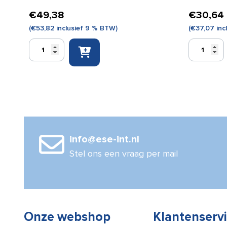
€
49,38
€
30,64
(
€
53,82
inclusief 9 % BTW)
(
€
37,07
inc
EHBO
Verbandtro
tas
medi
blauw
multi
gevuld
oranje
met
met
ESE
wandhoude
sportvulling
(leeg)
aantal
aantal
info@ese-int.nl
Stel ons een vraag per mail
Onze webshop
Klantenserv