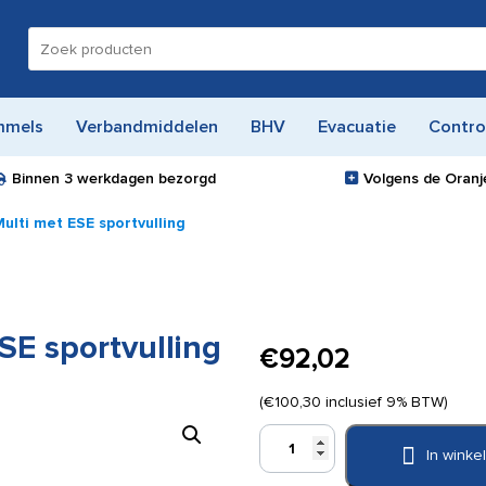
Zoeken
naar:
mmels
Verbandmiddelen
BHV
Evacuatie
Contro
Binnen
3 werkdagen
bezorgd
Volgens de Oranje
lti met ESE sportvulling
E sportvulling
€
92,02
(
€
100,30
inclusief 9% BTW)
Verbandtrommel
In wink
Multi
met