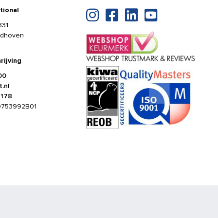
tional
331
ldhoven
rijving
00
.nl
4178
0753992B01