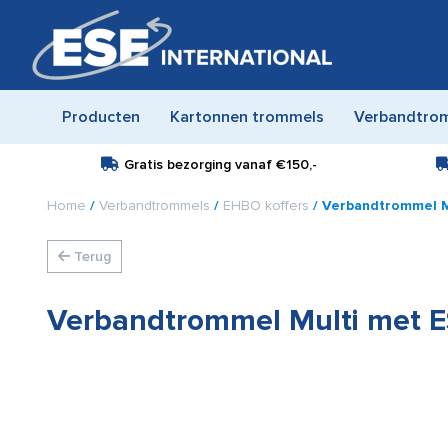
Producten
Kartonnen trommels
Verbandtro
Gratis bezorging vanaf
€150,-
Home
/
Verbandtrommels
/
EHBO koffers
/ Verbandtrommel Mu
Terug
Verbandtrommel Multi met ES