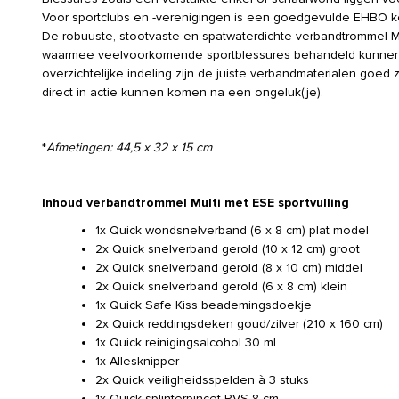
Voor sportclubs en -verenigingen is een goedgevulde EHBO kof
De robuuste, stootvaste en spatwaterdichte verbandtrommel Mul
waarmee veelvoorkomende sportblessures behandeld kunnen
overzichtelijke indeling zijn de juiste verbandmaterialen goed
direct in actie kunnen komen na een ongeluk(je).
*
Afmetingen: 44,5 x 32 x 15 cm
Inhoud verbandtrommel Multi met ESE sportvulling
1x Quick wondsnelverband (6 x 8 cm) plat model
2x Quick snelverband gerold (10 x 12 cm) groot
2x Quick snelverband gerold (8 x 10 cm) middel
2x Quick snelverband gerold (6 x 8 cm) klein
1x Quick Safe Kiss beademingsdoekje
2x Quick reddingsdeken goud/zilver (210 x 160 cm)
1x Quick reinigingsalcohol 30 ml
1x Allesknipper
2x Quick veiligheidsspelden à 3 stuks
1x Quick splinterpincet RVS 8 cm