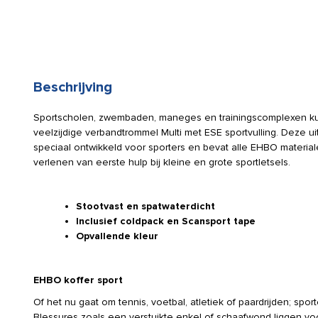
Beschrijving
Sportscholen, zwembaden, maneges en trainingscomplexen k
veelzijdige verbandtrommel Multi met ESE sportvulling. Deze u
speciaal ontwikkeld voor sporters en bevat alle EHBO materiale
verlenen van eerste hulp bij kleine en grote sportletsels.
Stootvast en spatwaterdicht
Inclusief coldpack en Scansport tape
Opvallende kleur
EHBO koffer sport
Of het nu gaat om tennis, voetbal, atletiek of paardrijden; sport
Blessures zoals een verstuikte enkel of schaafwond liggen voo