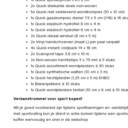
2x Quick driekante doek non-woven
5x Quick niet verklevend wondkompres (10 x 10 cm)
1x Quick gaaskompres steriel 7,5 x 5 cm (1/16) à 16 st
1x Quick elastisch hydrofiel 8 cm x 4 m
1x Quick elastisch hydrofiel 6 cm x 4 m
2x Quick ideaal windsel (8 cm x 5 m)
2x Vinyl handschoenen (maat L) per paar verpakt
4x Quick instant coldpack 14 x 18 cm
2x Scansport tape 3,8 cm x 10 m
2x Non-woven hechtstrips 3 x 75 mm à 5 stuks
1x Quick assortiment wondpleisters à 30 stuks
1x Quick synthetische watten (10 cm x 3 m)
1x Quick hechtpleister (1,25 cm x 5 m) EHBO
1x Blarenprikkers à 10 stuks
1x Quick wondpleisters textiel (10 cm x 6 cm) à 10 stu
Verbandtrommel voor sport kopen?
Wil je goed voorbereid zijn tijdens sporttrainingen en -wedstri
met sportvulling kun je direct in actie komen tijdens een spor
koffer eenvoudig en snel in de webshop.