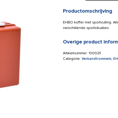
ESE
sportvulling
Productomschrijving
aantal
EHBO koffer met sportvulling. A
verschillende sportsituaties.
Overige product infor
Artikelnummer:
100025
Categorie:
Verbandtrommels
,
EH