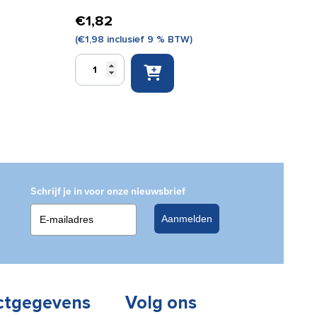
€
1,82
(
€
1,98
inclusief 9 % BTW)
Quick
instant
coldpack
14
x
18
cm
aantal
Schrijf je in voor onze nieuwsbrief
Aanmelden
ctgegevens
Volg ons