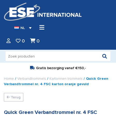
NL
0
0
Zoeken
naar:
Gratis bezorging vanaf
€150,-
Home
/
Verbandtrommels
/
Kartonnen trommels
/ Quick Green
Verbandtrommel nr. 4 FSC karton oranje gevuld
Terug
Quick Green Verbandtrommel nr. 4 FSC