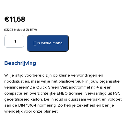
€
11,68
(
€
12,73
inclusief 9% BTW)
Quick
In winkelmand
Green
Verbandtrommel
nr.
4
Beschrijving
FSC
karton
Wil je altijd voorbereid zijn op kleine verwondingen en
oranje
noodsituaties, maar wil je het plasticverbruik in jouw organisatie
gevuld
verminderen? De Quick Green Verbandtrommel nr. 4 is een
aantal
compacte en overzichtelijke EHBO trommel, vervaardigd uit FSC
gecertificeerd karton. De inhoud is duurzaam verpakt en voldoet
aan de DIN 13164 normering. Zo heb je zekerheid én ben je
vriendelijk voor onze planeet.