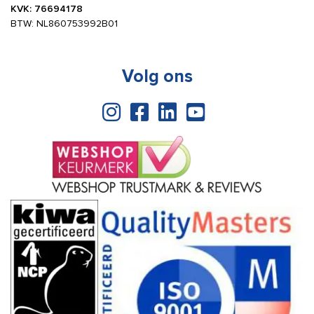
KVK: 76694178
BTW: NL860753992B01
Volg ons