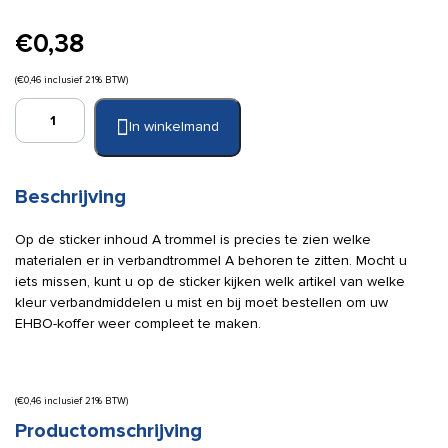
€
0,38
(
€
0,46
inclusief 21% BTW)
Sticker
In winkelmand
inhoud
A
trommel
aantal
Beschrijving
Op de sticker inhoud A trommel is precies te zien welke
materialen er in verbandtrommel A behoren te zitten. Mocht u
iets missen, kunt u op de sticker kijken welk artikel van welke
kleur verbandmiddelen u mist en bij moet bestellen om uw
EHBO-koffer weer compleet te maken.
(
€
0,46
inclusief 21% BTW)
Productomschrijving