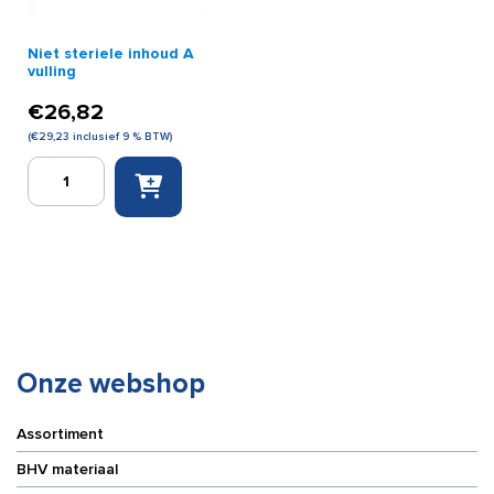
Niet steriele inhoud A
vulling
€
26,82
(
€
29,23
inclusief 9 % BTW)
Niet
steriele
inhoud
A
vulling
aantal
Onze webshop
Assortiment
BHV materiaal