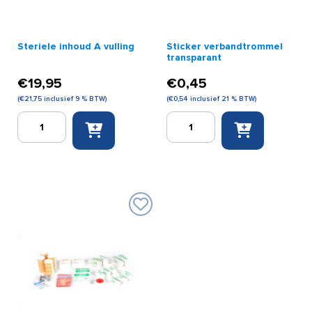
Steriele inhoud A vulling
Sticker verbandtrommel
transparant
€
19,95
€
0,45
(
€
21,75
inclusief 9 % BTW)
(
€
0,54
inclusief 21 % BTW)
Steriele
Sticker
inhoud
verbandtrommel
A
transparant
vulling
aantal
aantal