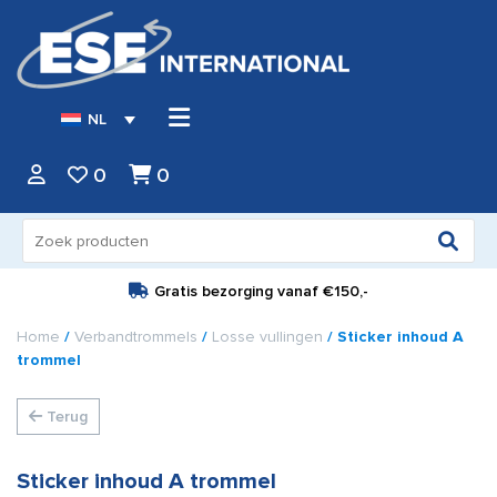
NL
0
0
Zoeken
naar:
Gratis bezorging vanaf
€150,-
Home
/
Verbandtrommels
/
Losse vullingen
/ Sticker inhoud A
trommel
Terug
Sticker inhoud A trommel