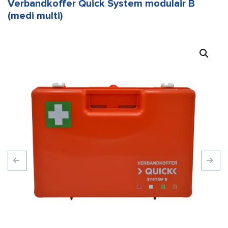
Verbandkoffer Quick System modulair B
(medi multi)