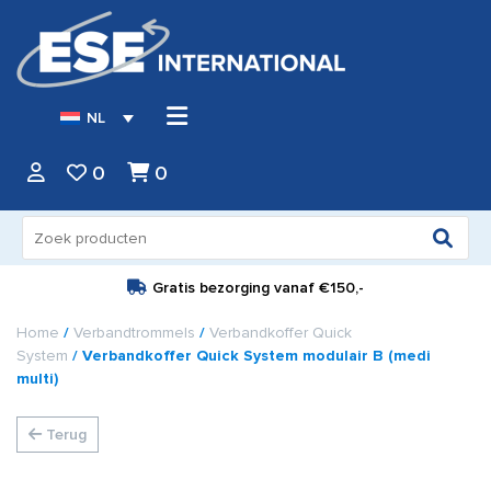
NL
0
0
Zoeken
naar:
Gratis bezorging vanaf
€150,-
Home
/
Verbandtrommels
/
Verbandkoffer Quick
System
/ Verbandkoffer Quick System modulair B (medi
multi)
Terug