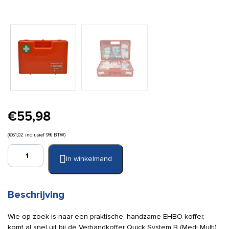
€
55,98
(
€
61,02
inclusief 9% BTW)
Verbandkoffer
In winkelmand
Quick
System
modulair
B
Beschrijving
(medi
multi)
Wie op zoek is naar een praktische, handzame EHBO koffer,
aantal
komt al snel uit bij de Verbandkoffer Quick System B (Medi Multi).