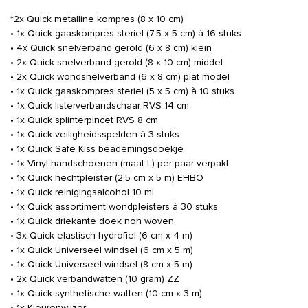
*2x Quick metalline kompres (8 x 10 cm)
• 1x Quick gaaskompres steriel (7,5 x 5 cm) à 16 stuks
• 4x Quick snelverband gerold (6 x 8 cm) klein
• 2x Quick snelverband gerold (8 x 10 cm) middel
• 2x Quick wondsnelverband (6 x 8 cm) plat model
• 1x Quick gaaskompres steriel (5 x 5 cm) à 10 stuks
• 1x Quick listerverbandschaar RVS 14 cm
• 1x Quick splinterpincet RVS 8 cm
• 1x Quick veiligheidsspelden à 3 stuks
• 1x Quick Safe Kiss beademingsdoekje
• 1x Vinyl handschoenen (maat L) per paar verpakt
• 1x Quick hechtpleister (2,5 cm x 5 m) EHBO
• 1x Quick reinigingsalcohol 10 ml
• 1x Quick assortiment wondpleisters à 30 stuks
• 1x Quick driekante doek non woven
• 3x Quick elastisch hydrofiel (6 cm x 4 m)
• 1x Quick Universeel windsel (6 cm x 5 m)
• 1x Quick Universeel windsel (8 cm x 5 m)
• 2x Quick verbandwatten (10 gram) ZZ
• 1x Quick synthetische watten (10 cm x 3 m)
• 1x Kleurenwijzer