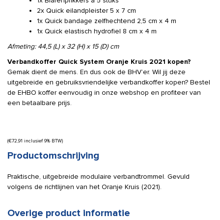
1x Blarenprikkers à 5 stuks
2x Quick eilandpleister 5 x 7 cm
1x Quick bandage zelfhechtend 2,5 cm x 4 m
1x Quick elastisch hydrofiel 8 cm x 4 m
Afmeting:
44,5 (L) x 32 (H) x 15 (D) cm
Verbandkoffer Quick System Oranje Kruis 2021 kopen?
Gemak dient de mens. En dus ook de BHV’er. Wil jij deze
uitgebreide en gebruiksvriendelijke verbandkoffer kopen? Bestel
de EHBO koffer eenvoudig in onze webshop en profiteer van
een betaalbare prijs.
(
€
72,91
inclusief 9% BTW)
Productomschrijving
Praktische, uitgebreide modulaire verbandtrommel. Gevuld
volgens de richtlijnen van het Oranje Kruis (2021).
Overige product informatie