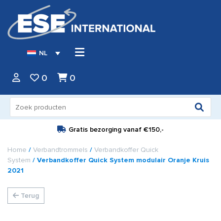
NL
0
0
Zoeken
naar:
Gratis bezorging vanaf
€150,-
Home
/
Verbandtrommels
/
Verbandkoffer Quick
System
/ Verbandkoffer Quick System modulair Oranje Kruis
2021
Terug