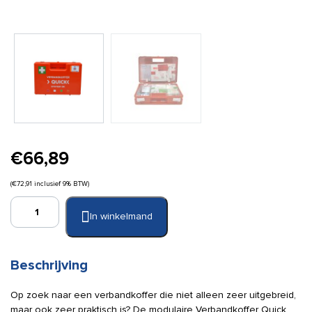
€
66,89
(
€
72,91
inclusief 9% BTW)
Verbandkoffer
In winkelmand
Quick
System
modulair
Oranje
Beschrijving
Kruis
2021
Op zoek naar een verbandkoffer die niet alleen zeer uitgebreid,
aantal
maar ook zeer praktisch is? De modulaire Verbandkoffer Quick