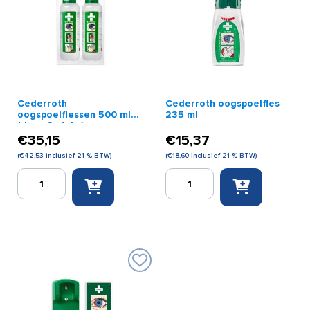
Cederroth
Cederroth oogspoelfles
oogspoelflessen 500 ml
235 ml
(doos 2 stuks)
€
35,15
€
15,37
(
€
42,53
inclusief 21 % BTW)
(
€
18,60
inclusief 21 % BTW)
Cederroth
Cederroth
oogspoelflessen
oogspoelfles
500
235
ml
ml
(doos
aantal
2
stuks)
aantal