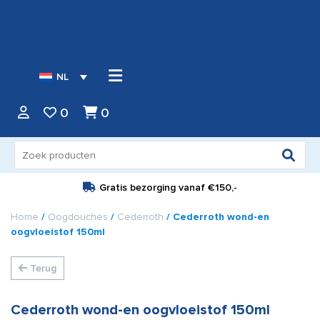
NL
0
0
Zoeken
naar:
Gratis bezorging vanaf
€150,-
Home
/
Oogdouches
/
Cederroth
/ Cederroth wond-en
oogvloeistof 150ml
Terug
Cederroth wond-en oogvloeistof 150ml