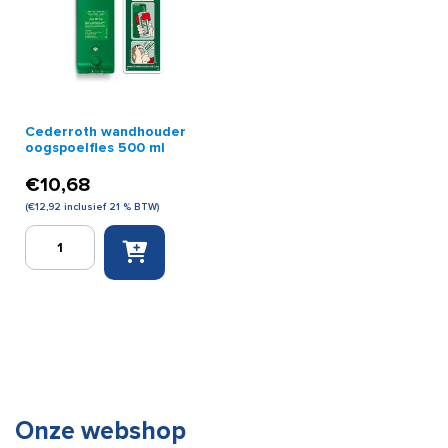
Cederroth wandhouder
oogspoelfles 500 ml
€
10,68
(
€
12,92
inclusief 21 % BTW)
Cederroth
wandhouder
oogspoelfles
500
ml
aantal
Onze webshop