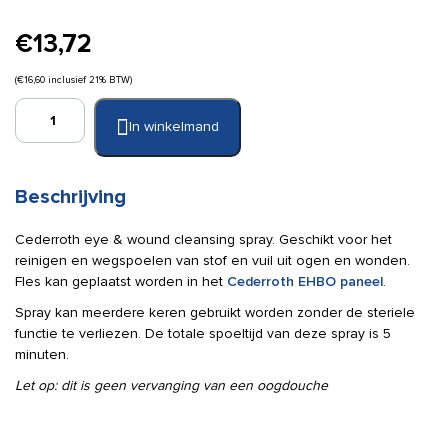
€
13,72
(
€
16,60
inclusief 21% BTW)
Cederroth
In winkelmand
wond-
en
oogvloeistof
150ml
Beschrijving
aantal
Cederroth eye & wound cleansing spray. Geschikt voor het
reinigen en wegspoelen van stof en vuil uit ogen en wonden.
Fles kan geplaatst worden in het
Cederroth EHBO paneel
.
Spray kan meerdere keren gebruikt worden zonder de steriele
functie te verliezen. De totale spoeltijd van deze spray is 5
minuten.
Let op: dit is geen vervanging van een oogdouche