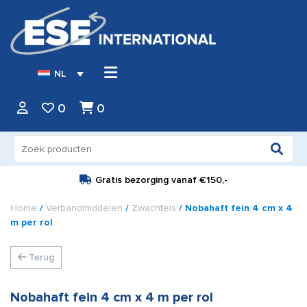
NL
0
0
Zoeken
naar:
Gratis bezorging vanaf
€150,-
Home
/
Verbandmiddelen
/
Zwachtels
/ Nobahaft fein 4 cm x 4
m per rol
Terug
Nobahaft fein 4 cm x 4 m per rol