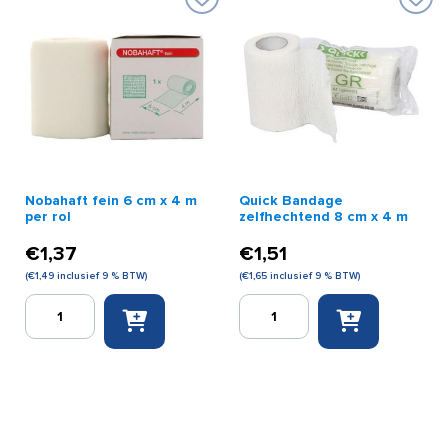
aantal
aantal
Nobahaft fein 6 cm x 4 m
Quick Bandage
per rol
zelfhechtend 8 cm x 4 m
€
1,37
€
1,51
(
€
1,49
inclusief 9 % BTW)
(
€
1,65
inclusief 9 % BTW)
Nobahaft
Quick
fein
Bandage
6
zelfhechtend
cm
8
x
cm
4
x
m
4