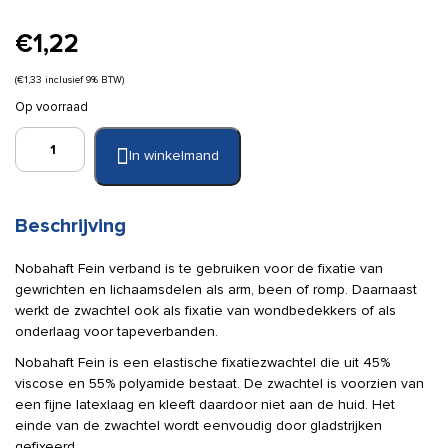
€
1,22
(
€
1,33
inclusief 9% BTW)
Op voorraad
Nobahaft
In winkelmand
fein
4
cm
x
Beschrijving
4
m
Nobahaft Fein verband is te gebruiken voor de fixatie van
per
gewrichten en lichaamsdelen als arm, been of romp. Daarnaast
rol
werkt de zwachtel ook als fixatie van wondbedekkers of als
aantal
onderlaag voor tapeverbanden.
Nobahaft Fein is een elastische fixatiezwachtel die uit 45%
viscose en 55% polyamide bestaat. De zwachtel is voorzien van
een fijne latexlaag en kleeft daardoor niet aan de huid. Het
einde van de zwachtel wordt eenvoudig door gladstrijken
gefixeerd.