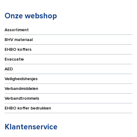
per
m
rol
aantal
aantal
Onze webshop
Assortiment
BHV materiaal
EHBO koffers
Evacuatie
AED
Veiligheidshesjes
Verbandmiddelen
Verbandtrommels
EHBO koffer bedrukken
Klantenservice