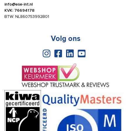
info@ese-int.nl
KVK: 76694178
BTW: NL860753992B01
Volg ons