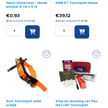
Quick Universeel / Ideaal
SAM XT Tourniquet blauw
windsel 8 cm x 5 m
€
0,93
€
39,12
(
€
1,01
inclusief 9 % BTW)
(
€
42,64
inclusief 9 % BTW)
Quick
SAM
Universeel
XT
/
Tourniquet
Ideaal
blauw
windsel
aantal
8
cm
x
5
m
aantal
Soft Tourniquet wide
Stop de bloeding set Plus
oranje
met CAT tourniquet