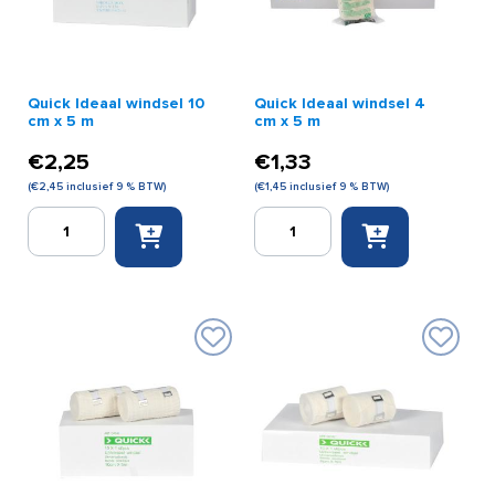
Quick Ideaal windsel 10
Quick Ideaal windsel 4
cm x 5 m
cm x 5 m
€
2,25
€
1,33
(
€
2,45
inclusief 9 % BTW)
(
€
1,45
inclusief 9 % BTW)
Quick
Quick
Ideaal
Ideaal
windsel
windsel
10
4
cm
cm
x
x
5
5
m
m
aantal
aantal