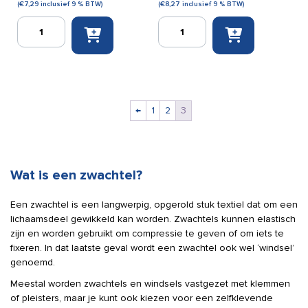
(
€
7,29
inclusief 9 % BTW)
(
€
8,27
inclusief 9 % BTW)
Traumazwachtel
Traumazwachtel
10
15
cm
cm
x
x
450
450
cm
cm
aantal
aantal
←
1
2
3
Wat is een zwachtel?
Een zwachtel is een langwerpig, opgerold stuk textiel dat om een
lichaamsdeel gewikkeld kan worden. Zwachtels kunnen elastisch
zijn en worden gebruikt om compressie te geven of om iets te
fixeren. In dat laatste geval wordt een zwachtel ook wel ‘windsel’
genoemd.
Meestal worden zwachtels en windsels vastgezet met klemmen
of pleisters, maar je kunt ook kiezen voor een zelfklevende