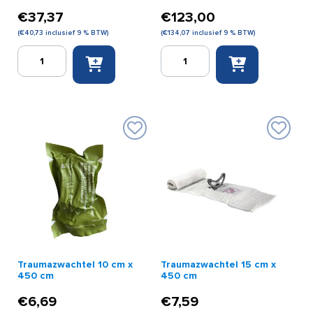
€
37,37
€
123,00
(
€
40,73
inclusief 9 % BTW)
(
€
134,07
inclusief 9 % BTW)
Soft
Stop
Tourniquet
de
wide
bloeding
oranje
set
aantal
Plus
met
CAT
tourniquet
aantal
Traumazwachtel 10 cm x
Traumazwachtel 15 cm x
450 cm
450 cm
€
6,69
€
7,59