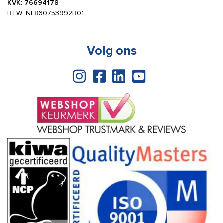
KVK: 76694178
BTW: NL860753992B01
Volg ons