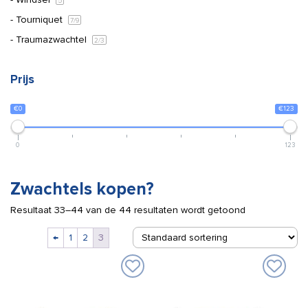
5
Tourniquet
7
/9
Traumazwachtel
2
/3
Prijs
€0
€123
0
123
Zwachtels kopen?
Resultaat 33–44 van de 44 resultaten wordt getoond
←
1
2
3