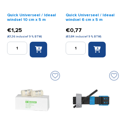
Quick Universeel / Ideaal
Quick Universeel / Ideaal
windsel 10 cm x 5 m
windsel 6 cm x 5 m
€
1,25
€
0,77
(
€
1,36
inclusief 9 % BTW)
(
€
0,84
inclusief 9 % BTW)
Quick
Quick
Universeel
Universeel
/
/
Ideaal
Ideaal
windsel
windsel
10
6
cm
cm
x
x
5
5
m
m
aantal
aantal