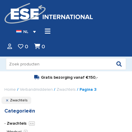
NL
0
0
Zoeken
naar:
Gratis bezorging vanaf
€150,-
Home
/
Verbandmiddelen
/
Zwachtels
/ Pagina 3
Zwachtels
Categorieën
Zwachtels
44
Windsel