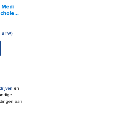
 Medi
scholen
% BTW)
rijven
en
andige
ndingen aan