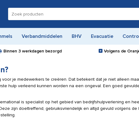
Zoeken
naar:
mmels
Verbandmiddelen
BHV
Evacuatie
Contro
Binnen
3 werkdagen
bezorgd
Volgens de Oranje
en?
 voor je medewerkers te creëren. Dat betekent dat je niet alleen ma
 eerste hulp verleend kunnen worden na een ongeval. Een goed gevuld
ernational is specialist op het gebied van bedrijfshulpverlening en hee
ze zijn doeltreffend, gebruiksvriendelijk en altijd gevuld volgens de 
stelling.