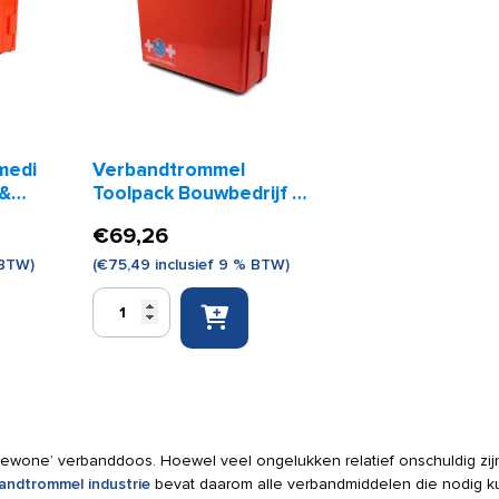
medi
Verbandtrommel
 &
Toolpack Bouwbedrijf &
Wegenbouw
€
69,26
 BTW)
(
€
75,49
inclusief 9 % BTW)
Verbandtrommel
Toolpack
Bouwbedrijf
&
Wegenbouw
aantal
gewone’ verbanddoos. Hoewel veel ongelukken relatief onschuldig zijn,
andtrommel industrie
bevat daarom alle verbandmiddelen die nodig k