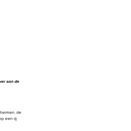
er aan de
chermen, de
p een rij