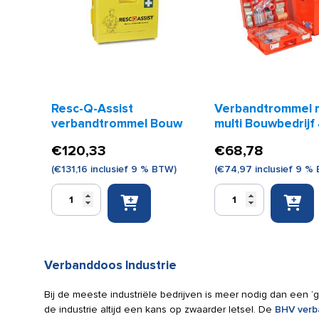
Resc-Q-Assist
Verbandtrommel 
verbandtrommel Bouw
multi Bouwbedrijf
Wegenbouw
€
120,33
€
68,78
(
€
131,16
inclusief 9 % BTW)
(
€
74,97
inclusief 9 %
Resc-
Verbandtrommel
Q-
medi
Assist
multi
verbandtrommel
Bouwbedrijf
Bouw
&
Verbanddoos Industrie
aantal
Wegenbouw
aantal
Bij de meeste industriële bedrijven is meer nodig dan een ‘
de industrie altijd een kans op zwaarder letsel. De
BHV verb