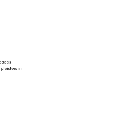
nddoos
leisters in