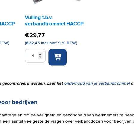
Vulling t.b.v.
 HACCP
verbandtrommel HACCP
€
29,77
 BTW)
(
€
32,45
inclusief 9 % BTW)
Vulling
t.b.v.
verbandtrommel
HACCP
aantal
g gecontroleerd worden. Laat het
onderhoud van je verbandtrommel
ov
oor bedrijven
e maatregelen om de veiligheid en gezondheid van werknemers te bes
een aantal veelgestelde vragen over verbanddozen voor bedrijven o