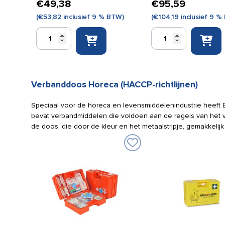
€
49,38
€
95,59
(
€
53,82
inclusief 9 % BTW)
(
€
104,19
inclusief 9 %
EHBO
Resc-
tas
Q-
blauw
Assist
gevuld
verbandtrommel
met
Sport
Verbanddoos Horeca (HACCP-richtlijnen)
ESE
aantal
sportvulling
Speciaal voor de horeca en levensmiddelenindustrie heeft 
aantal
bevat verbandmiddelen die voldoen aan de regels van het v
de doos, die door de kleur en het metaalstripje, gemakkelij