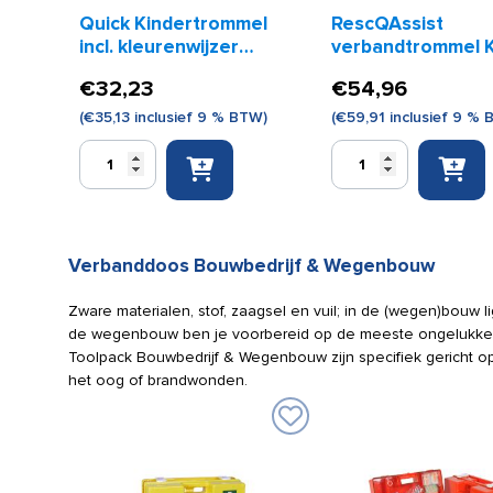
Quick Kindertrommel
RescQAssist
incl. kleurenwijzer
verbandtrommel K
(gevuld)
€
32,23
€
54,96
(
€
35,13
inclusief 9 % BTW)
(
€
59,91
inclusief 9 % 
Quick
RescQAssist
Kindertrommel
verbandtrommel
incl.
Kind
kleurenwijzer
aantal
(gevuld)
Verbanddoos Bouwbedrijf & Wegenbouw
aantal
Zware materialen, stof, zaagsel en vuil; in de (wegen)bouw
de wegenbouw ben je voorbereid op de meeste ongelukken
Toolpack Bouwbedrijf & Wegenbouw zijn specifiek gericht o
het oog of brandwonden.