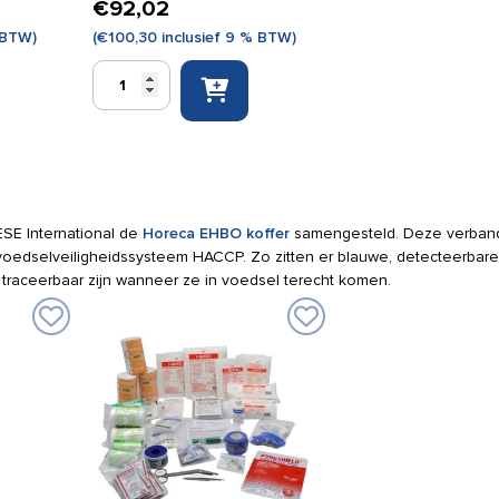
€
92,02
 BTW)
(
€
100,30
inclusief 9 % BTW)
Verbandtrommel
Multi
met
ESE
sportvulling
aantal
ESE International de
Horeca EHBO koffer
samengesteld. Deze verba
oedselveiligheidssysteem HACCP. Zo zitten er blauwe, detecteerbare p
k traceerbaar zijn wanneer ze in voedsel terecht komen.