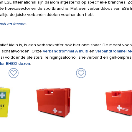
van ESE International zijn daarom afgestemd op specifieke branches. Z
de horecasector en de sportbranche. Met een verbanddoos van ESE In
e altijd de juiste verbandmiddelen voorhanden hebt.
els en tassen
.
atief klein is, is een verbandkoffer ook hier onmisbaar. De meest vo
 en schaafwonden. Onze
verbandtrommel A multi
en
verbandtrommel Me
’s) voldoende pleisters, reinigingsalcohol, snelverband en gelkompres
der EHBO dozen
.