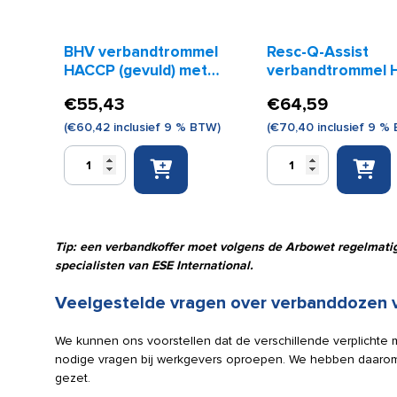
BHV verbandtrommel
Resc-Q-Assist
HACCP (gevuld) met
verbandtrommel
wandhouder
€
55,43
€
64,59
(
€
60,42
inclusief 9 % BTW)
(
€
70,40
inclusief 9 %
BHV
Resc-
verbandtrommel
Q-
HACCP
Assist
(gevuld)
verbandtrommel
met
HACCP
Tip: een verbandkoffer moet volgens de Arbowet regelmati
wandhouder
aantal
specialisten van ESE International.
aantal
Veelgestelde vragen over verbanddozen v
We kunnen ons voorstellen dat de verschillende verplicht
nodige vragen bij werkgevers oproepen. We hebben daarom 
gezet.