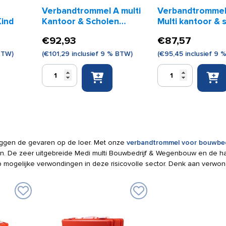
Verbandtrommel A multi
Verbandtrommel
ind
Kantoor & Scholen
Multi kantoor & 
(gevuld)
(gevuld)
€
92,93
€
87,57
BTW)
(
€
101,29
inclusief 9 % BTW)
(
€
95,45
inclusief 9 
Verbandtrommel
Verbandtrommel
A
Medi
multi
Multi
Kantoor
kantoor
&
&
Scholen
scholen
(gevuld)
(gevuld)
 liggen de gevaren op de loer. Met onze
verbandtrommel voor bouwbed
aantal
aantal
. De zeer uitgebreide Medi multi Bouwbedrijf & Wegenbouw en de h
p mogelijke verwondingen in deze risicovolle sector. Denk aan verwo