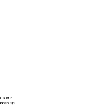
 is er in
unnen zijn