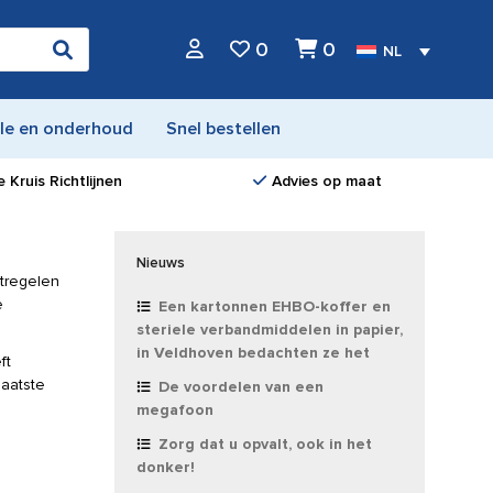
0
0
NL
le en onderhoud
Snel bestellen
 Kruis Richtlijnen
Advies op maat
Nieuws
atregelen
e
Een kartonnen EHBO-koffer en
steriele verbandmiddelen in papier,
in Veldhoven bedachten ze het
ft
laatste
De voordelen van een
megafoon
Zorg dat u opvalt, ook in het
donker!